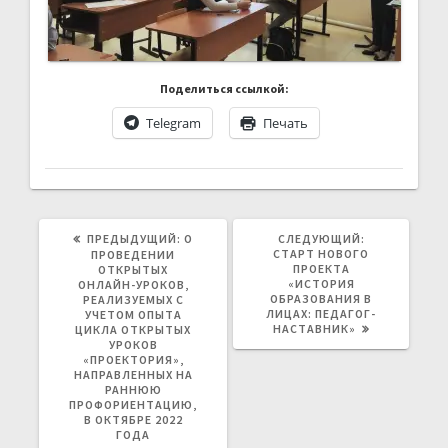
Поделиться ссылкой:
Telegram
Печать
ПРЕДЫДУЩАЯ
СЛЕДУЮЩАЯ
ПРЕДЫДУЩИЙ:
О
СЛЕДУЮЩИЙ:
ЗАПИСЬ:
ЗАПИСЬ:
СТАРТ НОВОГО
ПРОВЕДЕНИИ
ПРОЕКТА
ОТКРЫТЫХ
«ИСТОРИЯ
ОНЛАЙН-УРОКОВ,
ОБРАЗОВАНИЯ В
РЕАЛИЗУЕМЫХ С
ЛИЦАХ: ПЕДАГОГ-
УЧЕТОМ ОПЫТА
НАСТАВНИК»
ЦИКЛА ОТКРЫТЫХ
УРОКОВ
«ПРОЕКТОРИЯ»,
НАПРАВЛЕННЫХ НА
РАННЮЮ
ПРОФОРИЕНТАЦИЮ,
В ОКТЯБРЕ 2022
ГОДА