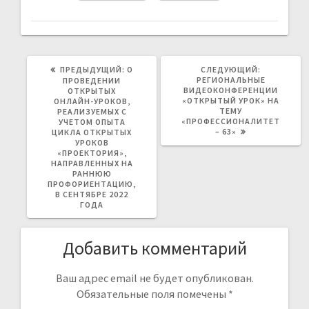
ПРЕДЫДУЩАЯ
СЛЕДУЮЩ
ПРЕДЫДУЩИЙ:
О
СЛЕДУЮЩИЙ:
ЗАПИСЬ:
ЗАПИСЬ:
РЕГИОНАЛЬНЫЕ
ПРОВЕДЕНИИ
ВИДЕОКОНФЕРЕНЦИИ
ОТКРЫТЫХ
«ОТКРЫТЫЙ УРОК» НА
ОНЛАЙН-УРОКОВ,
ТЕМУ
РЕАЛИЗУЕМЫХ С
«ПРОФЕССИОНАЛИТЕТ
УЧЕТОМ ОПЫТА
– 63»
ЦИКЛА ОТКРЫТЫХ
УРОКОВ
«ПРОЕКТОРИЯ»,
НАПРАВЛЕННЫХ НА
РАННЮЮ
ПРОФОРИЕНТАЦИЮ,
В СЕНТЯБРЕ 2022
ГОДА
Добавить комментарий
Ваш адрес email не будет опубликован.
Обязательные поля помечены
*