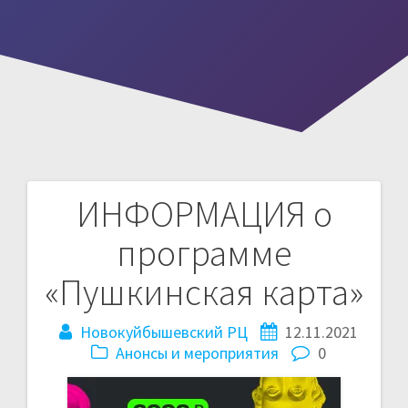
ИНФОРМАЦИЯ о
Навигация
программе
по
«Пушкинская карта»
записям
Новокуйбышевский РЦ
12.11.2021
Анонсы и мероприятия
0