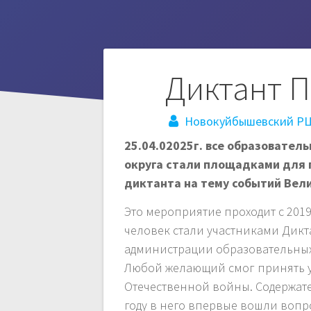
Навигация
Диктант П
по
Новокуйбышевский Р
25.04.02025г. все образовател
записям
округа стали площадками для
диктанта на тему событий Вел
Это мероприятие проходит с 2019
человек стали участниками Дикта
администрации образовательных 
Любой желающий смог принять у
Отечественной войны. Содержате
году в него впервые вошли вопр