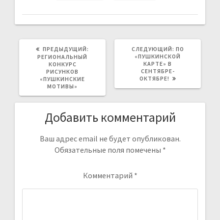
ПРЕДЫДУЩАЯ
СЛЕДУЮЩАЯ
ПРЕДЫДУЩИЙ:
СЛЕДУЮЩИЙ:
ПО
ЗАПИСЬ:
ЗАПИСЬ:
«ПУШКИНСКОЙ
РЕГИОНАЛЬНЫЙ
КАРТЕ» В
КОНКУРС
СЕНТЯБРЕ-
РИСУНКОВ
ОКТЯБРЕ!
«ПУШКИНСКИЕ
МОТИВЫ»
Добавить комментарий
Ваш адрес email не будет опубликован.
Обязательные поля помечены
*
Комментарий
*