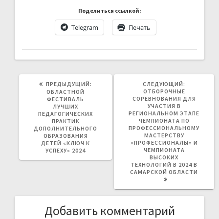
Поделиться ссылкой:
Telegram
Печать
ПРЕДЫДУЩАЯ
СЛЕДУЮЩ
ПРЕДЫДУЩИЙ:
СЛЕДУЮЩИЙ:
ЗАПИСЬ:
ЗАПИСЬ:
ОТБОРОЧНЫЕ
ОБЛАСТНОЙ
СОРЕВНОВАНИЯ ДЛЯ
ФЕСТИВАЛЬ
УЧАСТИЯ В
ЛУЧШИХ
РЕГИОНАЛЬНОМ ЭТАПЕ
ПЕДАГОГИЧЕСКИХ
ЧЕМПИОНАТА ПО
ПРАКТИК
ПРОФЕССИОНАЛЬНОМУ
ДОПОЛНИТЕЛЬНОГО
МАСТЕРСТВУ
ОБРАЗОВАНИЯ
«ПРОФЕССИОНАЛЫ» И
ДЕТЕЙ «КЛЮЧ К
ЧЕМПИОНАТА
УСПЕХУ» 2024
ВЫСОКИХ
ТЕХНОЛОГИЙ В 2024 В
САМАРСКОЙ ОБЛАСТИ
Добавить комментарий