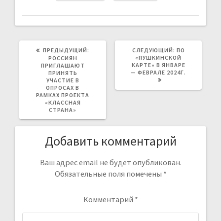
ПРЕДЫДУЩАЯ
СЛЕДУЮЩАЯ
ПРЕДЫДУЩИЙ:
СЛЕДУЮЩИЙ:
ПО
ЗАПИСЬ:
ЗАПИСЬ:
«ПУШКИНСКОЙ
РОССИЯН
КАРТЕ» В ЯНВАРЕ
ПРИГЛАШАЮТ
— ФЕВРАЛЕ 2024Г.
ПРИНЯТЬ
УЧАСТИЕ В
ОПРОСАХ В
РАМКАХ ПРОЕКТА
«КЛАССНАЯ
СТРАНА»
Добавить комментарий
Ваш адрес email не будет опубликован.
Обязательные поля помечены
*
Комментарий
*