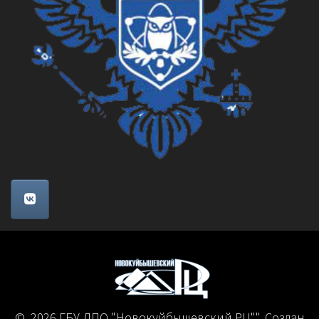
© 2026 ГБУ ДПО "Новокуйбышевский РЦ"". Создан