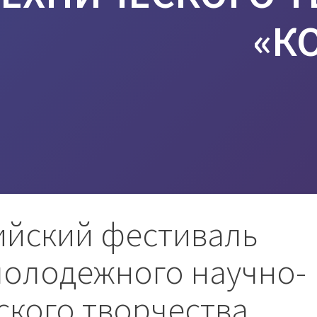
«К
ийский фестиваль
молодежного научно-
ского творчества