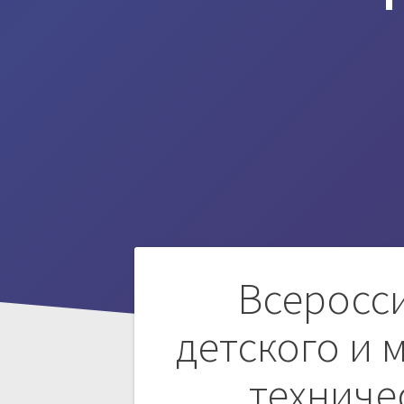
Навигация
Всеросс
по
детского и 
записям
техниче