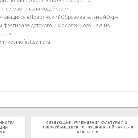
ганизовано сообщество «Космофест»
для сетевого взаимодействия.
учающихся #ПоволжскийОбразовательныйОкруг
м фестивале детского и молодежного научно-
фест»
com/kosmofest.samara
СЛЕДУЮЩАЯ
НИСТРА
СЛЕДУЮЩИЙ:
УЧРЕЖДЕНИЯ КУЛЬТУРЫ Г.О.
ЗАПИСЬ:
НОВОКУЙБЫШЕВСК ПО «ПУШКИНСКОЙ КАРТЕ» В
АЦИИ
ФЕВРАЛЕ
ЕМА