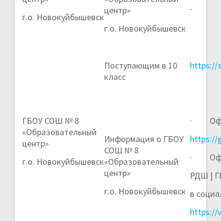
центр»
г.о. Новокуйбышевск
г.о. Новокуйбышевск
Поступающим в 10
https:/
класс
ГБОУ СОШ № 8
· Офиц
«Образовательный
Информация о ГБОУ
https:/
центр»
СОШ № 8
· Офиц
г.о. Новокуйбышевск
«Образовательный
центр»
РДШ | Г
г.о. Новокуйбышевск
в социа
https:/