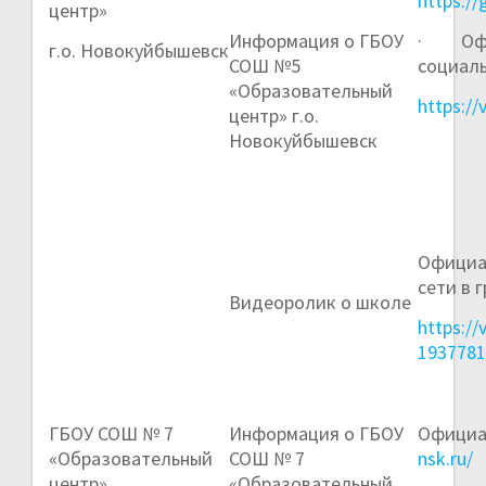
https://
центр»
Информация о ГБОУ
· Офиц
г.о. Новокуйбышевск
СОШ №5
социаль
«Образовательный
https:/
центр» г.о.
Новокуйбышевск
Официал
сети в 
Видеоролик о школе
https:/
193778
ГБОУ СОШ № 7
Информация о ГБОУ
Официа
«Образовательный
СОШ № 7
nsk.ru/
центр»
«Образовательный