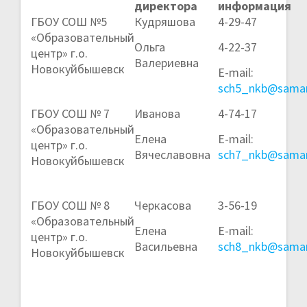
директора
информация
ГБОУ СОШ №5
Кудряшова
4-29-47
«Образовательный
Ольга
4-22-37
центр» г.о.
Валериевна
Новокуйбышевск
E-mail:
sch5_nkb@samar
ГБОУ СОШ № 7
Иванова
4-74-17
«Образовательный
Елена
E-mail:
центр» г.о.
Вячеславовна
sch7_nkb@samar
Новокуйбышевск
ГБОУ СОШ № 8
Черкасова
3-56-19
«Образовательный
Елена
E-mail:
центр» г.о.
Васильевна
sch8_nkb@samar
Новокуйбышевск