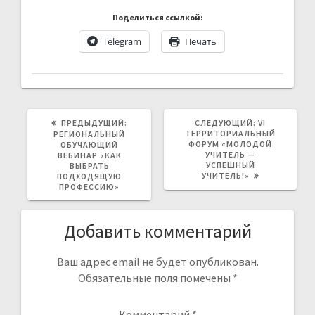
Поделиться ссылкой:
Telegram
Печать
ПРЕДЫДУЩАЯ
СЛЕДУЮЩАЯ
ПРЕДЫДУЩИЙ:
СЛЕДУЮЩИЙ:
VI
ЗАПИСЬ:
ЗАПИСЬ:
ТЕРРИТОРИАЛЬНЫЙ
РЕГИОНАЛЬНЫЙ
ФОРУМ «МОЛОДОЙ
ОБУЧАЮЩИЙ
УЧИТЕЛЬ —
ВЕБИНАР «КАК
УСПЕШНЫЙ
ВЫБРАТЬ
УЧИТЕЛЬ!»
ПОДХОДЯЩУЮ
ПРОФЕССИЮ»
Добавить комментарий
Ваш адрес email не будет опубликован.
Обязательные поля помечены
*
Комментарий
*